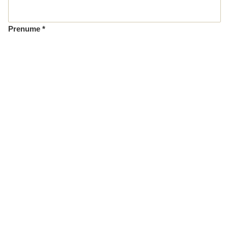
Prenume *
Telefon *
Email *
Mesaj