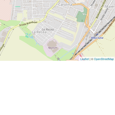
Leaflet
| ©
OpenStreetMap