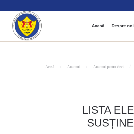
Acasă
Despre noi
Acasă
Anunțuri
Anunțuri pentru elevi
LISTA EL
SUSȚIN