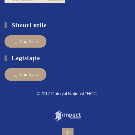
Siteuri utile
Caută aici
Legislație
Caută aici
©2017 Colegiul Național ”HCC”